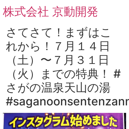
コ
株式会社 京動開発
ン
テ
ン
さてさて！まずはこ
ツ
に
れから！７月１４日
ス
キ
（土）〜７月３１日
ッ
プ
（火）までの特典！ #
さがの温泉天山の湯
#saganoonsentenzan