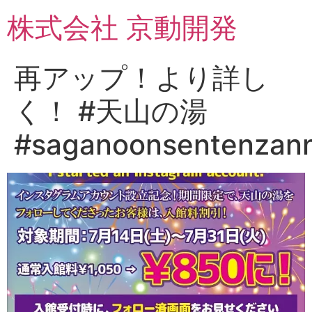
コ
株式会社 京動開発
ン
テ
ン
再アップ！より詳し
ツ
に
く！ #天山の湯
ス
キ
#saganoonsentenzan
ッ
プ