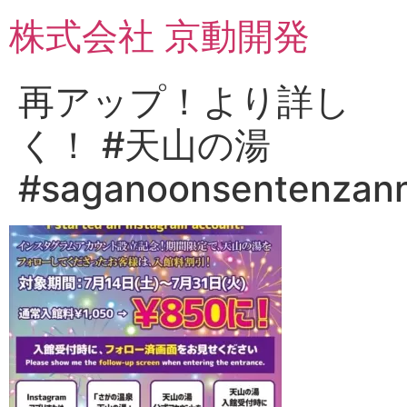
コ
株式会社 京動開発
ン
テ
ン
再アップ！より詳し
ツ
に
く！ #天山の湯
ス
キ
#saganoonsentenzan
ッ
プ