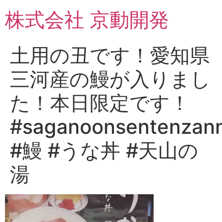
コ
株式会社 京動開発
ン
テ
ン
土用の丑です！愛知県
ツ
に
三河産の鰻が入りまし
ス
キ
た！本日限定です！
ッ
プ
#saganoonsentenzan
#鰻 #うな丼 #天山の
湯