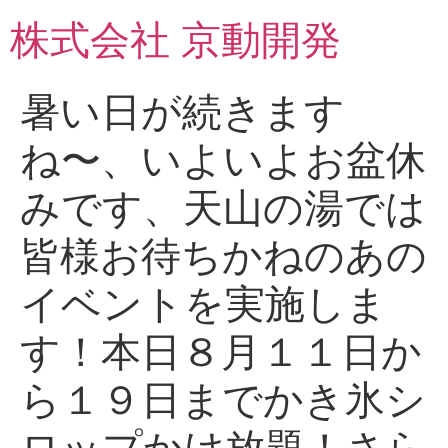
コ
株式会社 京動開発
ン
テ
ン
暑い日が続きます
ツ
に
ね〜、いよいよお盆休
ス
キ
みです、天山の湯では
ッ
プ
皆様お待ちかねのあの
イベントを実施しま
す！本日８月１１日か
ら１９日までかき氷シ
ロップかけ放題！さら