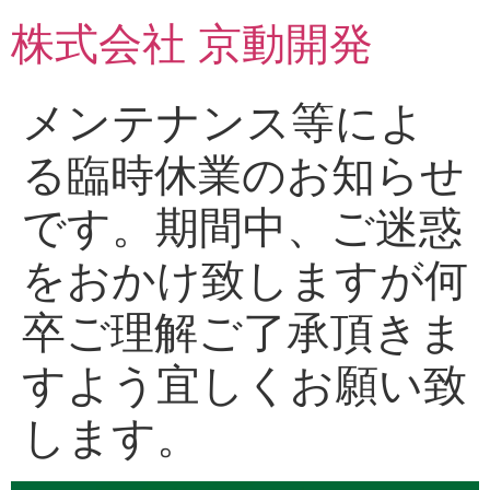
コ
株式会社 京動開発
ン
テ
ン
メンテナンス等によ
ツ
に
る臨時休業のお知らせ
ス
キ
です。期間中、ご迷惑
ッ
プ
をおかけ致しますが何
卒ご理解ご了承頂きま
すよう宜しくお願い致
します。