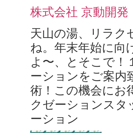
コ
株式会社 京動開発
ン
テ
ン
天山の湯、リラク
ツ
に
ね。年末年始に向
ス
キ
よ〜、とそこで！
ッ
プ
ーションをご案内
術！この機会にお
クゼーションスタッ
ーション