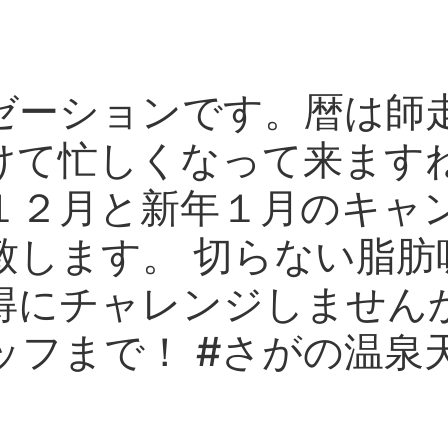
ゼーションです。暦は師
けて忙しくなって来ます
１２月と新年１月のキャ
致します。 切らない脂肪
得にチャレンジしませんか
フまで！ #さがの温泉天