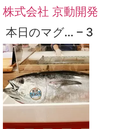
コ
株式会社 京動開発
ン
テ
ン
本日のマグ… – 3
ツ
に
ス
キ
ッ
プ