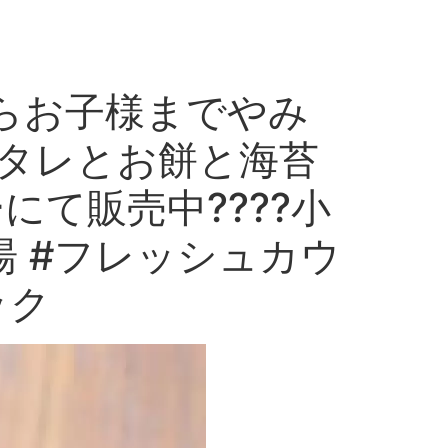
からお子様までやみ
タレとお餅と海苔
て販売中????小
湯 #フレッシュカウ
ック