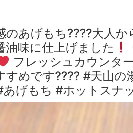
のあげもち????大人
醤油味に仕上げました
フレッシュカウンターに
すめです???? #天山の
 #あげもち #ホットスナ