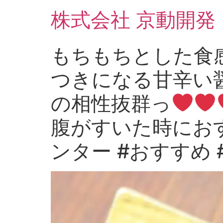
コ
株式会社 京動開発
ン
テ
ン
もちもちとした食感
ツ
に
つきになる甘辛い
ス
キ
の相性抜群っ
ッ
プ
腹がすいた時におす
ンター #おすすめ