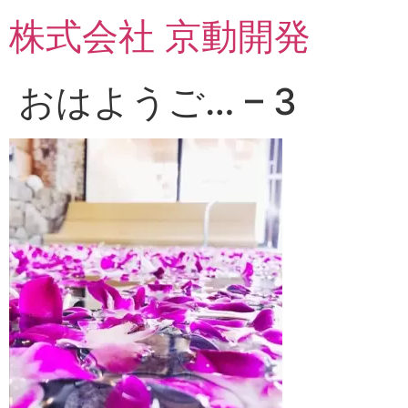
コ
株式会社 京動開発
ン
テ
ン
おはようご… – 3
ツ
に
ス
キ
ッ
プ