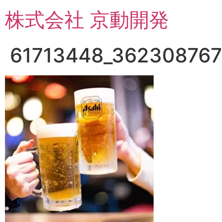
コ
株式会社 京動開発
ン
テ
ン
61713448_36230876
ツ
に
ス
キ
ッ
プ