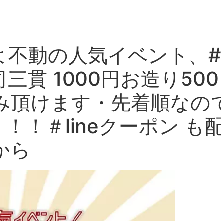
よいよ不動の人気イベント、
三貫 1000円お造り50
み頂けます・先着順なの
！！＃lineクーポン も
から