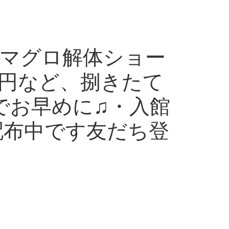
#マグロ解体ショー
0円など、捌きたて
でお早めに♫・入館
配布中です️友だち登