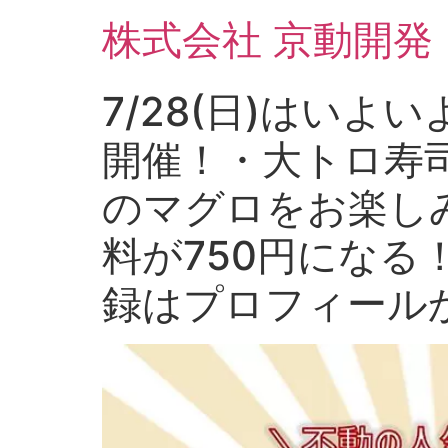
コ
株式会社 京動開発
ン
テ
ン
7/28(日)はい
ツ
に
開催！・大トロ寿司
ス
キ
のマグロをお楽し
ッ
プ
料が750円になる！
録はプロフィール