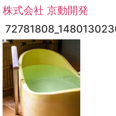
コ
株式会社 京動開発
ン
テ
ン
72781808_148013023
ツ
に
ス
キ
ッ
プ