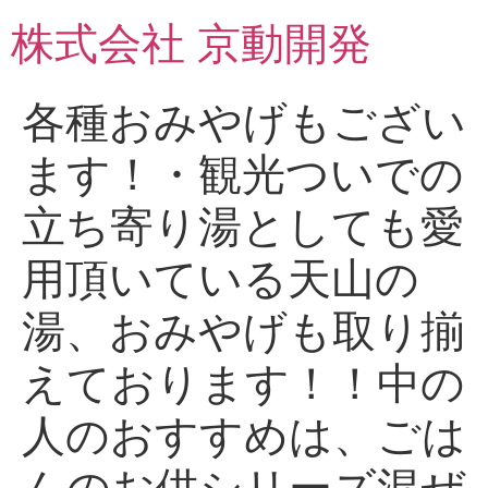
コ
株式会社 京動開発
ン
テ
ン
各種おみやげもござい
ツ
に
ます！・観光ついでの
ス
キ
立ち寄り湯としても愛
ッ
プ
用頂いている天山の
湯、おみやげも取り揃
えております！！中の
人のおすすめは、ごは
んのお供シリーズ混ぜ