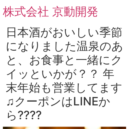
コ
株式会社 京動開発
ン
テ
ン
日本酒がおいしい季節
ツ
に
になりました温泉のあ
ス
キ
と、お食事と一緒にク
ッ
プ
イッといかが？？ 年
末年始も営業してます
♫クーポンはLINEか
ら????