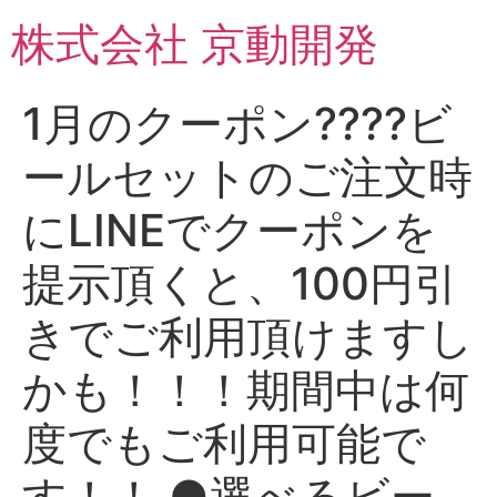
コ
株式会社 京動開発
ン
テ
ン
1月のクーポン????ビ
ツ
に
ールセットのご注文時
ス
キ
にLINEでクーポンを
ッ
プ
提示頂くと、100円引
きでご利用頂けますし
かも！！！期間中は何
度でもご利用可能で
す！！ ●選べるビー