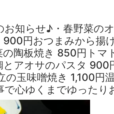
のお知らせ♪・春野菜の
巻き 900円おつまみから
菜の陶板焼き 850円ト
桜鯛とアオサのパスタ 90
立の玉味噌焼き 1,100
事で心ゆくまでゆったり