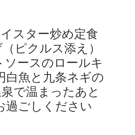
オイスター炒め定食
揚げ（ピクルス添え）
マトソースのロールキ
0円白魚と九条ネギの
円温泉で温まったあと
お過ごしください