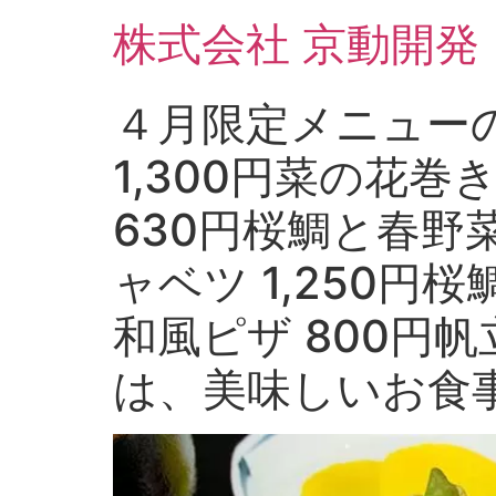
コ
株式会社 京動開発
ン
テ
ン
４月限定メニュー
ツ
に
1,300円菜の花
ス
キ
630円桜鯛と春野
ッ
プ
ャベツ 1,250円
和風ピザ 800円帆
は、美味しいお食