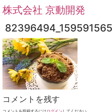
コ
株式会社 京動開発
ン
テ
ン
82396494_15959156
ツ
に
ス
キ
ッ
プ
コメントを残す
コメントを投稿するには
ログイン
してください。