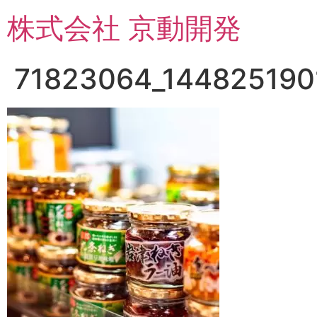
コ
株式会社 京動開発
ン
テ
ン
71823064_144825190
ツ
に
ス
キ
ッ
プ