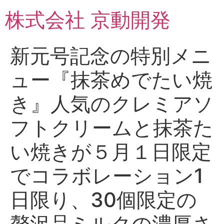
コ
株式会社 京動開発
ン
テ
ン
新元号記念の特別メニ
ツ
に
ュー『抹茶めでたい焼
ス
キ
き』人気のクレミアソ
ッ
プ
フトクリームと抹茶た
い焼きが５月１日限定
でコラボレーション1
日限り、30個限定の
贅沢品ミルクの濃厚さ