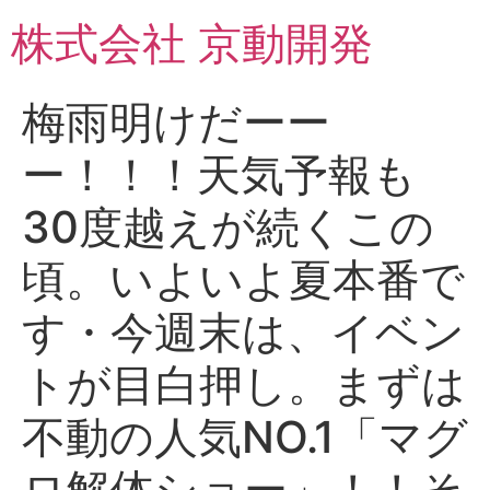
コ
株式会社 京動開発
ン
テ
ン
梅雨明けだーー
ツ
に
ー！！！天気予報も
ス
キ
30度越えが続くこの
ッ
プ
頃。いよいよ夏本番で
す️・今週末は、イベン
トが目白押し。まずは
不動の人気NO.1「マグ
ロ解体ショー」！！そ