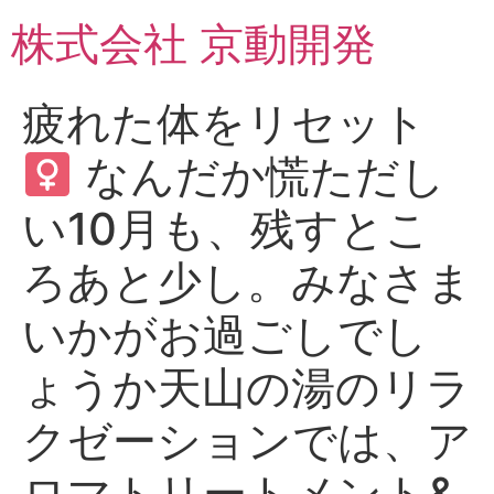
コ
株式会社 京動開発
ン
テ
ン
疲れた体をリセット‍
ツ
に
なんだか慌ただし
ス
キ
い10月も、残すとこ
ッ
プ
ろあと少し。みなさま
いかがお過ごしでし
ょうか天山の湯のリラ
クゼーションでは、ア
ロマトリートメント&