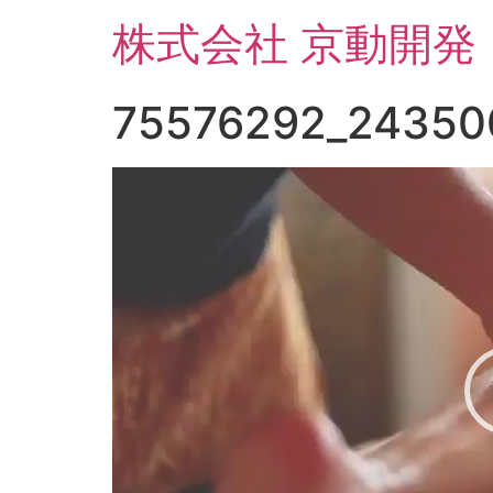
コ
株式会社 京動開発
ン
テ
ン
75576292_24350
ツ
に
ス
動
キ
画
ッ
プ
プ
レ
ー
ヤ
ー