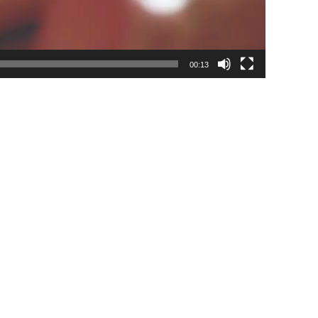
00:13
。