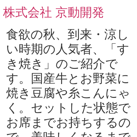
コ
株式会社 京動開発
ン
テ
ン
食欲の秋、到来・涼し
ツ
に
い時期の人気者、「す
ス
キ
き焼き」のご紹介で
ッ
プ
す。国産牛とお野菜に
焼き豆腐や糸こんにゃ
く。セットした状態で
お席までお持ちするの
で、美味しくなるまで