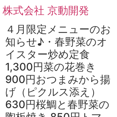
コ
株式会社 京動開発
ン
テ
ン
４月限定メニューのお
ツ
に
知らせ♪・春野菜のオ
ス
キ
イスター炒め定食
ッ
プ
1,300円菜の花巻き
900円おつまみから揚
げ（ピクルス添え）
630円桜鯛と春野菜の
陶板焼き 850円トマ