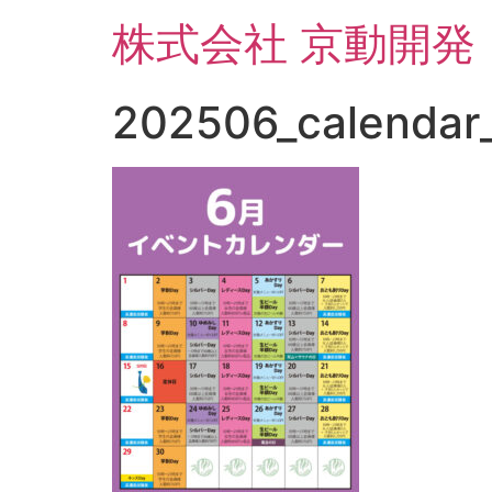
コ
株式会社 京動開発
ン
テ
ン
202506_calendar
ツ
に
ス
キ
ッ
プ