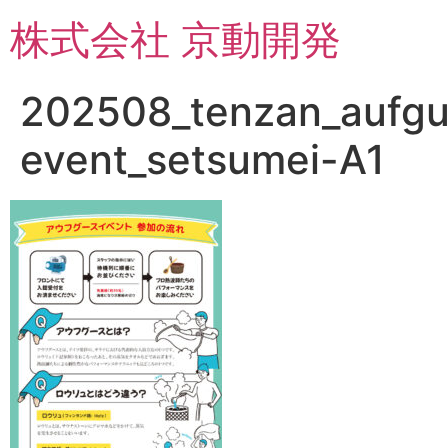
コ
株式会社 京動開発
ン
テ
ン
202508_tenzan_aufgu
ツ
に
event_setsumei-A1
ス
キ
ッ
プ