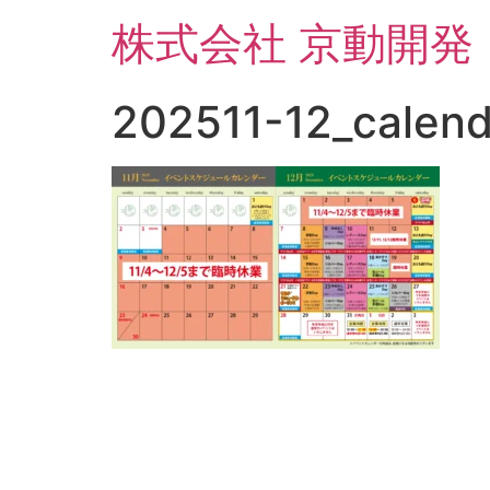
コ
株式会社 京動開発
ン
テ
ン
202511-12_calen
ツ
に
ス
キ
ッ
プ