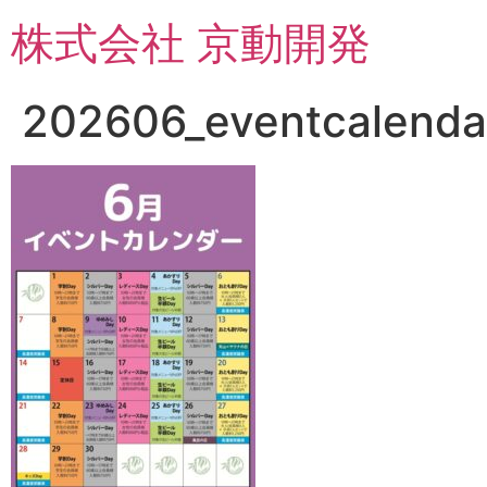
コ
株式会社 京動開発
ン
テ
ン
202606_eventcalenda
ツ
に
ス
キ
ッ
プ