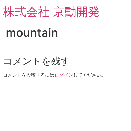
コ
株式会社 京動開発
ン
テ
ン
mountain
ツ
に
ス
キ
コメントを残す
ッ
プ
コメントを投稿するには
ログイン
してください。