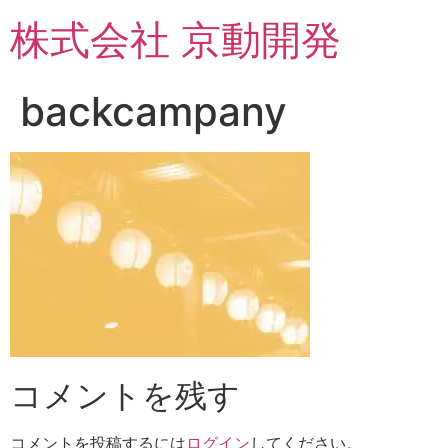
コ
株式会社 京動開発
ン
テ
ン
backcampany
ツ
に
ス
キ
ッ
プ
コメントを残す
コメントを投稿するには
ログイン
してください。