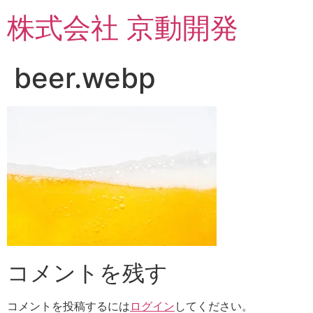
コ
株式会社 京動開発
ン
テ
ン
beer.webp
ツ
に
ス
キ
ッ
プ
コメントを残す
コメントを投稿するには
ログイン
してください。