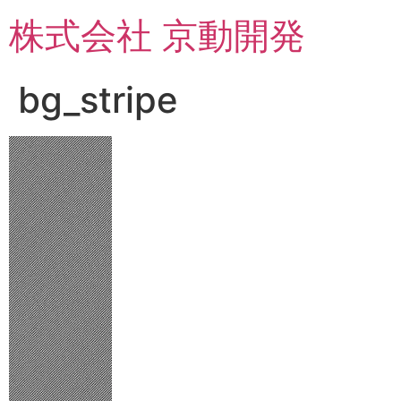
コ
株式会社 京動開発
ン
テ
ン
bg_stripe
ツ
に
ス
キ
ッ
プ