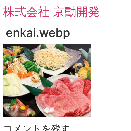
コ
株式会社 京動開発
ン
テ
ン
enkai.webp
ツ
に
ス
キ
ッ
プ
コメントを残す