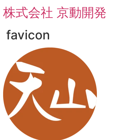
コ
株式会社 京動開発
ン
テ
ン
favicon
ツ
に
ス
キ
ッ
プ