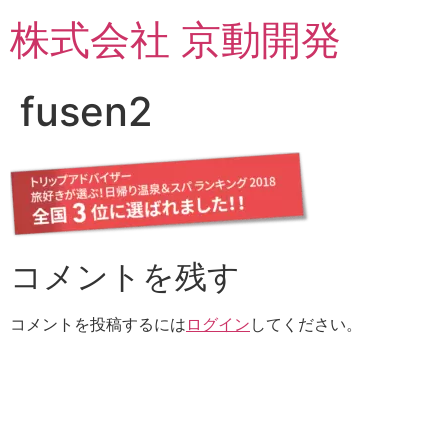
コ
株式会社 京動開発
ン
テ
ン
fusen2
ツ
に
ス
キ
ッ
プ
コメントを残す
コメントを投稿するには
ログイン
してください。