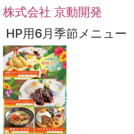
コ
株式会社 京動開発
ン
テ
ン
HP用6月季節メニュー
ツ
に
ス
キ
ッ
プ