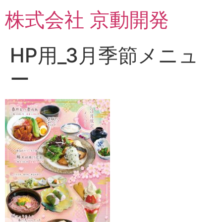
コ
株式会社 京動開発
ン
テ
ン
HP用_3月季節メニュ
ツ
に
ー
ス
キ
ッ
プ