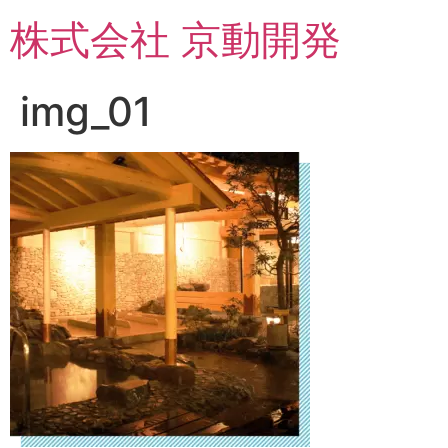
コ
株式会社 京動開発
ン
テ
ン
img_01
ツ
に
ス
キ
ッ
プ