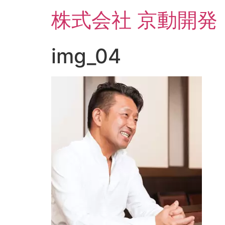
コ
株式会社 京動開発
ン
テ
ン
img_04
ツ
に
ス
キ
ッ
プ