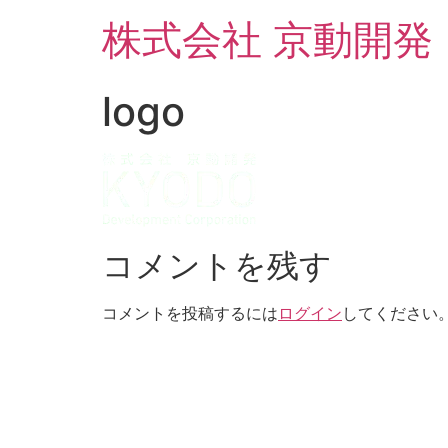
コ
株式会社 京動開発
ン
テ
ン
logo
ツ
に
ス
キ
ッ
プ
コメントを残す
コメントを投稿するには
ログイン
してください