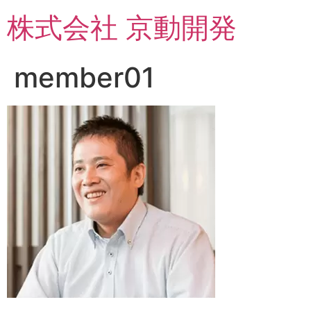
コ
株式会社 京動開発
ン
テ
ン
member01
ツ
に
ス
キ
ッ
プ