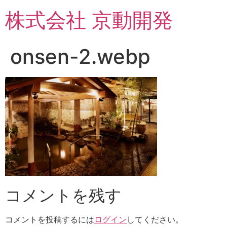
コ
株式会社 京動開発
ン
テ
ン
onsen-2.webp
ツ
に
ス
キ
ッ
プ
コメントを残す
コメントを投稿するには
ログイン
してください。