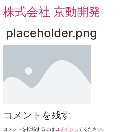
コ
株式会社 京動開発
ン
テ
ン
placeholder.png
ツ
に
ス
キ
ッ
プ
コメントを残す
コメントを投稿するには
ログイン
してください。