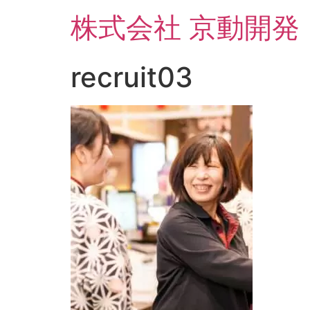
コ
株式会社 京動開発
ン
テ
ン
recruit03
ツ
に
ス
キ
ッ
プ