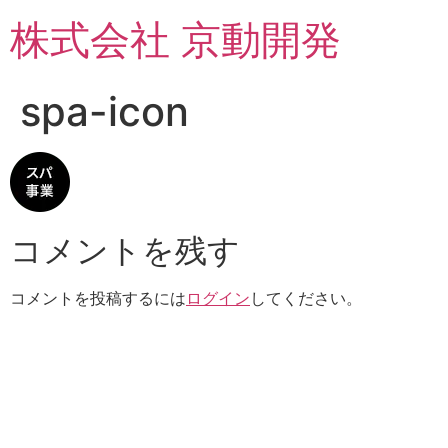
コ
株式会社 京動開発
ン
テ
ン
spa-icon
ツ
に
ス
キ
ッ
プ
コメントを残す
コメントを投稿するには
ログイン
してください。