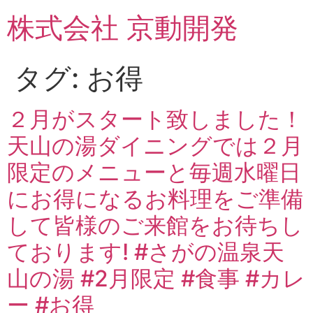
コ
株式会社 京動開発
ン
テ
ン
タグ:
お得
ツ
に
ス
２月がスタート致しました！
キ
天山の湯ダイニングでは２月
ッ
プ
限定のメニューと毎週水曜日
にお得になるお料理をご準備
して皆様のご来館をお待ちし
ております! #さがの温泉天
山の湯 #2月限定 #食事 #カレ
ー #お得