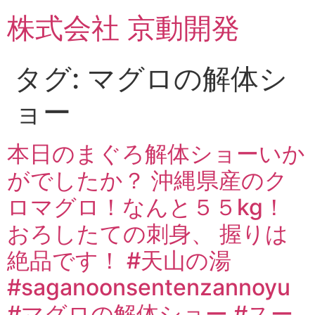
コ
株式会社 京動開発
ン
テ
ン
タグ:
マグロの解体シ
ツ
に
ョー
ス
キ
ッ
本日のまぐろ解体ショーいか
プ
がでしたか？ 沖縄県産のク
ロマグロ！なんと５５kg！
おろしたての刺身、 握りは
絶品です！ #天山の湯
#saganoonsentenzannoyu
#マグロの解体ショー #スー