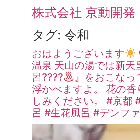
コ
株式会社 京動開発
ン
テ
ン
タグ:
令和
ツ
に
ス
おはようございます
キ
温泉 天山の湯では新天
ッ
プ
呂????
』をおこなっ
浮かべますよ。 花の香
しみください。 #京都 
呂 #生花風呂 #デンフ