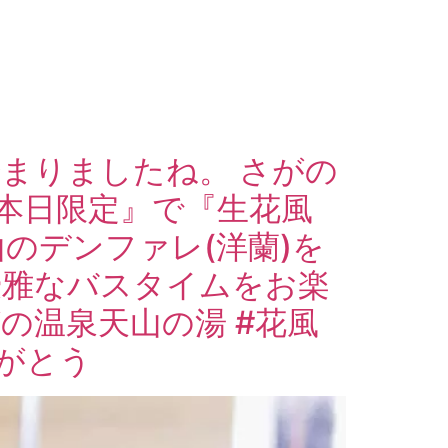
まりましたね。 さがの
『本日限定』で『生花風
のデンファレ(洋蘭)を
優雅なバスタイムをお楽
がの温泉天山の湯 #花風
りがとう