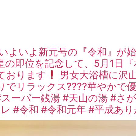
いよいよ新元号の『令和』が始
皇の即位を記念して、5月1日
ております
男女大浴槽に沢山
りでリラックス????華やかで
#スーパー銭湯 #天山の湯 #さ
ァレ #令和 #令和元年 #平成あ