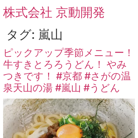
コ
株式会社 京動開発
ン
テ
ン
タグ:
嵐山
ツ
に
ス
ピックアップ季節メニュー！
キ
牛すきとろろうどん！ やみ
ッ
プ
つきです！ #京都 #さがの温
泉天山の湯 #嵐山 #うどん